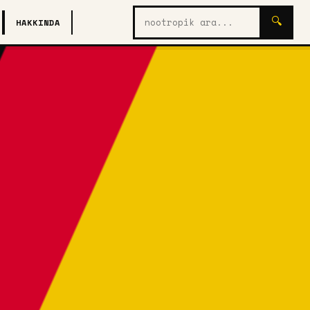
Nootropik
🔍
HAKKINDA
ara