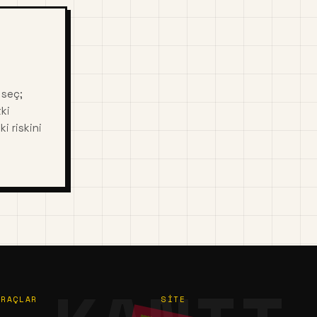
 seç;
ki
i riskini
ARAÇLAR
SITE