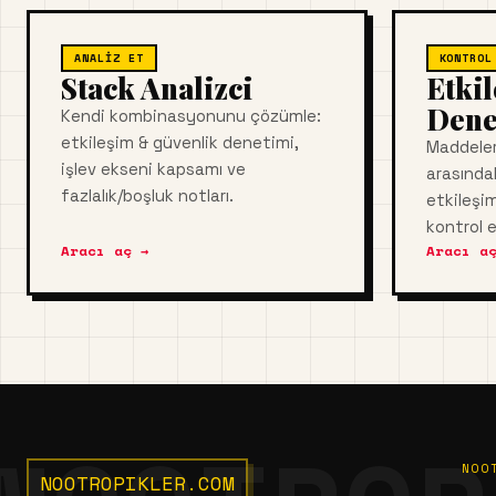
ANALIZ ET
KONTROL
Stack Analizci
Etki
Dene
Kendi kombinasyonunu çözümle:
etkileşim & güvenlik denetimi,
Maddeler 
işlev ekseni kapsamı ve
arasındak
fazlalık/boşluk notları.
etkileşim
kontrol e
Aracı aç →
Aracı aç
NOO
NOOTROPIKLER.COM