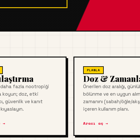
PLANLA
ılaştırma
Doz & Zaman
a daha fazla nootropiği
Önerilen doz aralığı, günlü
 koyun; doz, etki
bölünme ve en uygun alı
ı, güvenlik ve kanıt
zamanını (sabah/öğle/ak
kıyaslayın.
içeren kullanım planı.
 →
Aracı aç →