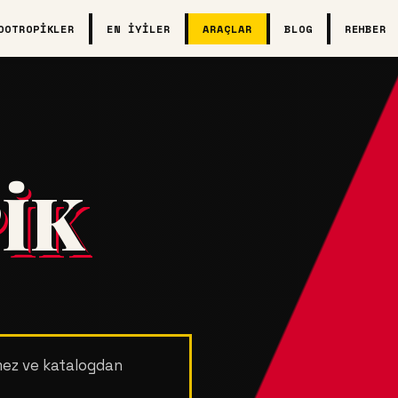
OOTROPIKLER
EN İYILER
ARAÇLAR
BLOG
REHBER
IK
rmez ve katalogdan