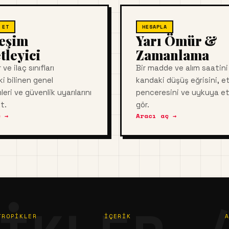
 ET
HESAPLA
leşim
Yarı Ömür &
tleyici
Zamanlama
ve ilaç sınıfları
Bir madde ve alım saatini
i bilinen genel
kandaki düşüş eğrisini, et
leri ve güvenlik uyarılarını
penceresini ve uykuya etk
t.
gör.
 →
Aracı aç →
TROPIKLER
İÇERIK