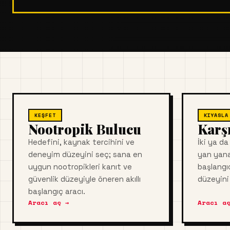
KEŞFET
KIYASLA
Nootropik Bulucu
Karş
Hedefini, kaynak tercihini ve
İki ya d
deneyim düzeyini seç; sana en
yan yana
uygun nootropikleri kanıt ve
başlangıc
güvenlik düzeyiyle öneren akıllı
düzeyini 
başlangıç aracı.
Aracı aç →
Aracı aç