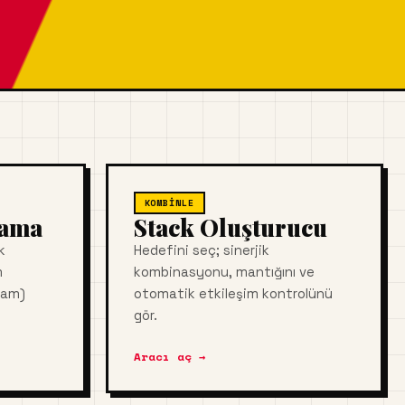
KOMBINLE
lama
Stack Oluşturucu
k
Hedefini seç; sinerjik
m
kombinasyonu, mantığını ve
şam)
otomatik etkileşim kontrolünü
gör.
Aracı aç →