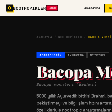
NOOTROPIKLER
ANASAYFA
N
.COM
ANASAYFA
/
NOOTROPIKLER
/
BACOPA MONNI
ADAPTOJENIK
AYURVEDA
BITKISEL
Bacopa M
Bacopa monnieri (Brahmi)
5000 yıllık Ayurvedik bitkisi Brahmi, ba
pekiştirmeyi ve bilgi işlem hızını artı
özellikleriyle nootropic araştırmaları