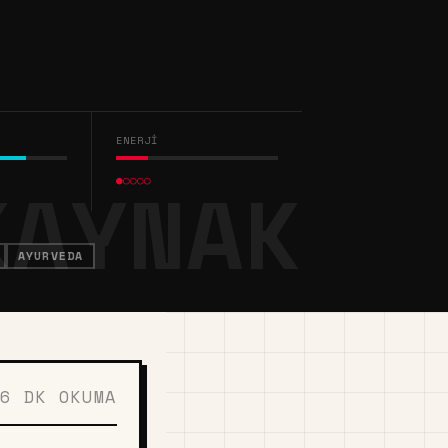
ENERJI
●○○○○
AYURVEDA
6 DK OKUMA