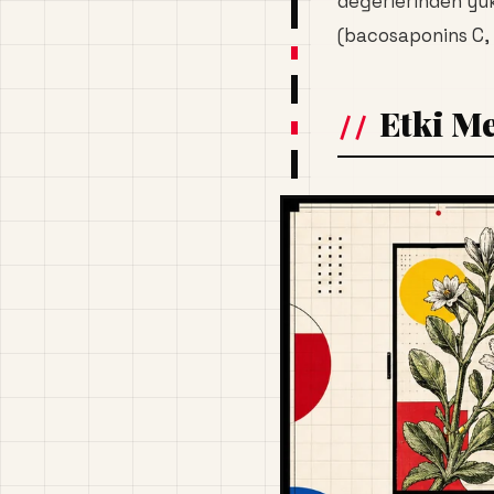
değerlerinden yük
(bacosaponins C, D
Etki M