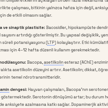
n bilişsel etkilerini açıklayan birden fazla mekanizma t
likte çalışması, bitkinin yalnızca hafıza için değil, anksi
çin de etkili olmasını sağlar.
 ve sinaptik plastisite:
Bacosidler, hipokampüste dendri
ayısını artırdığı gösterilmiştir. Bu yapısal değişiklik, yeni
n süreli potansiyasyonu (
LTP
) kolaylaştırır. Etki kümüla
kması için 4–12 hafta düzenli kullanım gerekmektedir.
odülasyonu:
Bacopa,
asetilkolin
esteraz (AChE) enzimin
alıkta asetilkolin düzeyini artırır. Asetilkolin; dikkat, öğ
erinin temel nörotransmitteridir.
amin
dengesi:
Hayvan çalışmaları, Bacopa'nın serotonerj
i göstermektedir. Serotonin dönüşümü artar; bu durum h
de anksiyete azalmasına katkı sağlar. Dopaminerjik aktivi