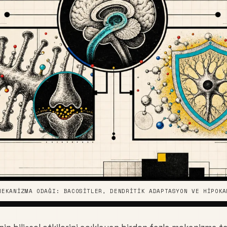
MEKANIZMA ODAĞI: BACOSITLER, DENDRITIK ADAPTASYON VE HIPOKA