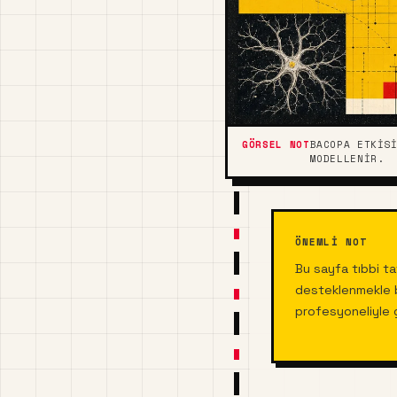
BACOPA ETKIS
MODELLENIR.
ÖNEMLI NOT
Bu sayfa tıbbi ta
desteklenmekle bi
profesyoneliyle 