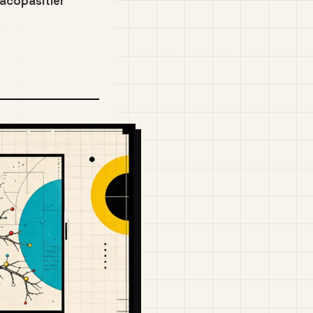
acopasitler
.