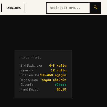
Nootropik
🔍
HAKKINDA
ara
HIZLI PROFIL
4–8 Hafta
Etki Başlangıcı
12 Hafta
Zirve Etki
300–450 mg/gün
Önerilen Doz
Yağda çözünür
Yağda/Suda
Yüksek
Güvenlik
Güçlü
Kanıt Düzeyi