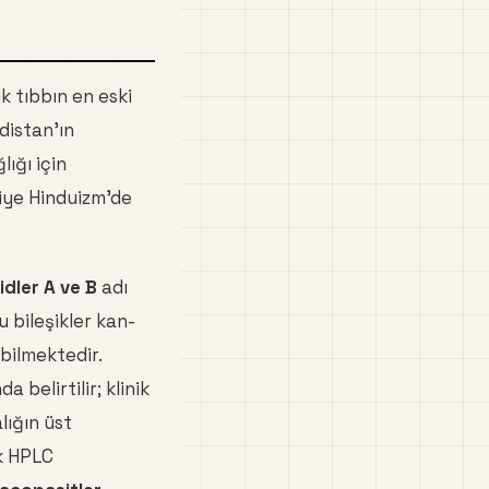
k tıbbın en eski
ndistan'ın
lığı için
kiye Hinduizm'de
dler A ve B
adı
bileşikler kan-
bilmektedir.
 belirtilir; klinik
lığın üst
k HPLC