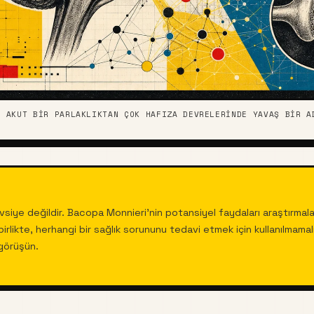
I AKUT BIR PARLAKLIKTAN ÇOK HAFIZA DEVRELERINDE YAVAŞ BIR A
vsiye değildir. Bacopa Monnieri'nin potansiyel faydaları araştırmala
rlikte, herhangi bir sağlık sorununu tedavi etmek için kullanılmamalıd
görüşün.