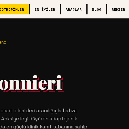
OOTROPIKLER
EN İYILER
ARAÇLAR
BLOG
REHBER
ERI
onnieri
cosit bileşikleri aracılığıyla hafıza
rır. Anksiyeteyi düşüren adaptojenik
nda en güçlü klinik kanıt tabanına sahip