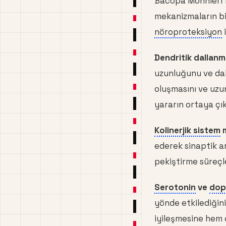
Bacopa Monnieri'ni
mekanizmaların bir
nöroproteksiyon
i
Dendritik dallanma
uzunluğunu ve dal s
oluşmasını ve uzu
yararın ortaya çı
Kolinerjik sistem
m
ederek sinaptik ar
pekiştirme süreçl
Serotonin
ve
dop
yönde etkilediğin
iyileşmesine hem 