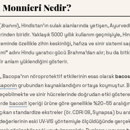
 Monnieri Nedir?
(
Brahmi
), Hindistan'ın sulak alanlarında yetişen, Ayurvedi
rinden biridir. Yaklaşık 5000 yıllık kullanım geçmişiyle, Hi
eminde özellikle zihin keskinliği, hafıza ve sinir sistemi sağ
hmi" adını Hindu yaratıcı gücü Brahma'dan alır; bu da bit
ir anlam yüklendiğini gösterir.
 Bacopa'nın nöroprotektif etkilerinin esas olarak
bacosi
saponin
grubundan kaynaklandığını ortaya koymuştur. Bu 
geçebilmekte ve sinir hücrelerinde doğrudan etki göstere
erde
bacosit
içeriği ürüne göre genellikle %20–55 aralığında
çıkan standardize ekstreler (ör. CDRI 08, Synapsa) bu ara
 değerlerinin eski UV-VIS yöntemiyle ölçüldüğünde gerçe