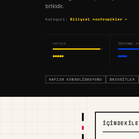
bitkidir.
Kategori:
Bilişsel nootropikler →
HAFIZA
ÖĞRENME H
●●●●●
●●●●○
HAFIZA KONSOLIDASYONU
BACOSITLER
İÇINDEKILE