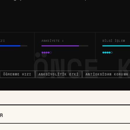
IZI
ANKSIYETE ↓
BILGI İŞLEM
●●●●○
●●●●○
ÖĞRENME HIZI
ANKSIYOLITIK ETKI
ANTIOKSIDAN KORUMA
R