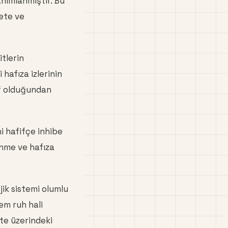
anımlanmıştır. Bu
yete ve
tlerin
 hafıza izlerinin
tif olduğundan
i hafifçe inhibe
renme ve hafıza
ik sistemi olumlu
em ruh hali
te üzerindeki