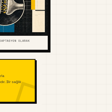
DAPTASYON OLARAK
rla
ır. Bir sağlık