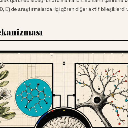
sek görünebileceği unutulmamalıdır. Bunların yanı sıra
b
, E) de araştırmalarda ilgi gören diğer aktif bileşiklerdir
ekanizması