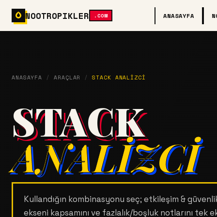
NOOTROPIKLER
ANASAYFA
N
.COM
ANASAYFA
/
ARAÇLAR
/
STACK ANALIZCI
STACK
ANALIZCI
Kullandığın kombinasyonu seç; etkileşim & güvenlik
ekseni kapsamını ve fazlalık/boşluk notlarını tek e