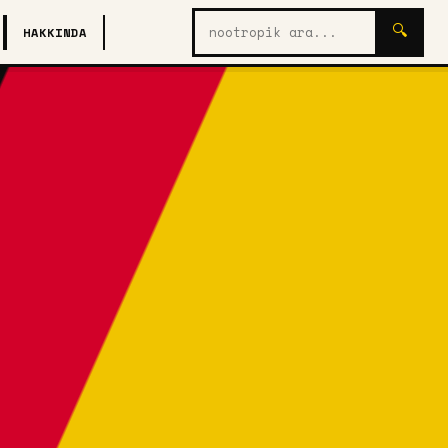
Nootropik
🔍
HAKKINDA
ara