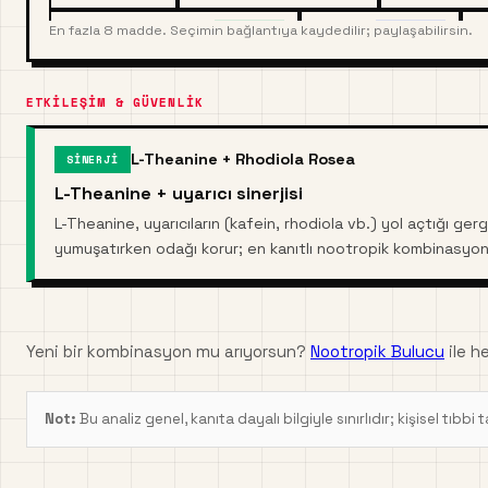
Melisa (Lemon Balm)
Berberin
V
En fazla 8 madde. Seçimin bağlantıya kaydedilir; paylaşabilirsin.
RUH HALI
BILIŞSEL
ETKILEŞIM & GÜVENLIK
L-Theanine + Rhodiola Rosea
SINERJI
L-Theanine + uyarıcı sinerjisi
L-Theanine, uyarıcıların (kafein, rhodiola vb.) yol açtığı gerginl
yumuşatırken odağı korur; en kanıtlı nootropik kombinasyonla
Yeni bir kombinasyon mu arıyorsun?
Nootropik Bulucu
ile h
Not:
Bu analiz genel, kanıta dayalı bilgiyle sınırlıdır; kişisel tıbb