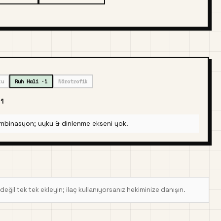
ku
Ruh Hali ·1
Nörotrofik
×1
r kombinasyon; uyku & dinlenme ekseni yok.
a değil tek tek ekleyin; ilaç kullanıyorsanız hekiminize danışın.