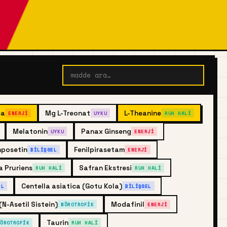
ea
Mg L-Treonat
L-Theanine
ENERJI
UYKU
RUH HALI
Melatonin
Panax Ginseng
UYKU
ENERJI
nposetin
Fenilpirasetam
BILIŞSEL
ENERJI
 Pruriens
Safran Ekstresi
RUH HALI
RUH HALI
Centella asiatica (Gotu Kola)
EL
BILIŞSEL
(N-Asetil Sistein)
Modafinil
NÖROTROFIK
ENERJI
Taurin
NÖROTROFIK
RUH HALI