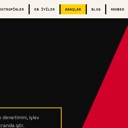
OOTROPIKLER
EN İYILER
ARAÇLAR
BLOG
REHBER
 denetimini, işlev
kranda gör.