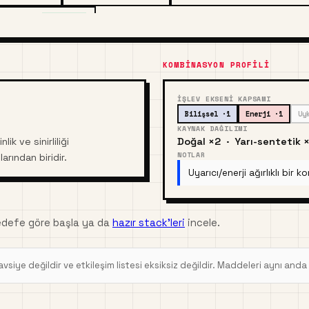
itamin D3
RUH HALI
KOMBINASYON PROFILI
İŞLEV EKSENI KAPSAMI
Bilişsel ·1
Enerji ·1
Uy
KAYNAK DAĞILIMI
ik ve sinirliliği
Doğal ×2 · Yarı-sentetik 
NOTLAR
rından biridir.
Uyarıcı/enerji ağırlıklı bi
edefe göre başla ya da
hazır stack'leri
incele.
i tavsiye değildir ve etkileşim listesi eksiksiz değildir. Maddeleri aynı and