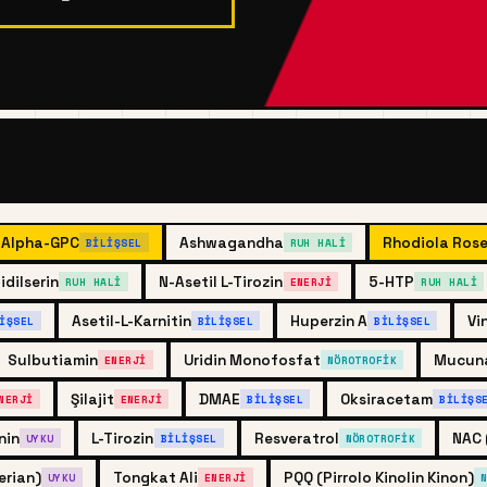
Alpha-GPC
Ashwagandha
Rhodiola Ros
BILIŞSEL
RUH HALI
idilserin
N-Asetil L-Tirozin
5-HTP
RUH HALI
ENERJI
RUH HALI
Asetil-L-Karnitin
Huperzin A
Vi
IŞSEL
BILIŞSEL
BILIŞSEL
Sulbutiamin
Uridin Monofosfat
Mucuna
ENERJI
NÖROTROFIK
Şilajit
DMAE
Oksiracetam
NERJI
ENERJI
BILIŞSEL
BILIŞS
nin
L-Tirozin
Resveratrol
NAC 
UYKU
BILIŞSEL
NÖROTROFIK
erian)
Tongkat Ali
PQQ (Pirrolo Kinolin Kinon)
UYKU
ENERJI