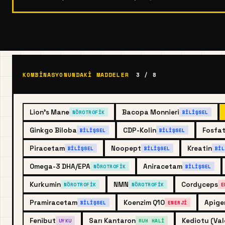
KOMBINASYONUNDAKI MADDELER
3 / 8
Lion's Mane
Bacopa Monnieri
NÖROTROFIK
BILIŞSEL
Ginkgo Biloba
CDP-Kolin
Fosfat
BILIŞSEL
BILIŞSEL
Piracetam
Noopept
Kreatin
BILIŞSEL
BILIŞSEL
BIL
Omega-3 DHA/EPA
Aniracetam
NÖROTROFIK
BILIŞSEL
Kurkumin
NMN
Cordyceps
NÖROTROFIK
NÖROTROFIK
E
Pramiracetam
Koenzim Q10
Apige
BILIŞSEL
ENERJI
Fenibut
Sarı Kantaron
Kediotu (Val
UYKU
RUH HALI