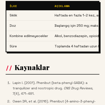
İLKE
AÇIKLAMA
Sıklık
Haftada en fazla 1–2 kez, asla 
Doz
Başlangıç için 250 mg; maks. 10
Kombine edilmeyecekler
Alkol, benzodiazepin, opioid, di
Süre
Toplamda 4 haftadan uzun kulla
Kaynaklar
Lapin I. (2001). Phenibut (beta-phenyl-GABA): a
tranquilizer and nootropic drug.
CNS Drug Reviews
,
7(4), 471–481.
Owen DR, et al. (2016). Phenibut (4-amino-3-phenyl-