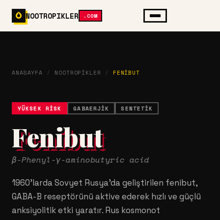
NOOTROPIKLER
.COM
ANASAYFA
/
NOOTROPIKLER
/
FENIBUT
YÜKSEK RISK
GABAERJIK
SENTETIK
Fenibut
β-Phenyl-γ-aminobutyric acid
1960'larda Sovyet Rusya'da geliştirilen fenibut,
GABA-B reseptörünü aktive ederek hızlı ve güçlü
anksiyolitik etki yaratır. Rus kosmonot