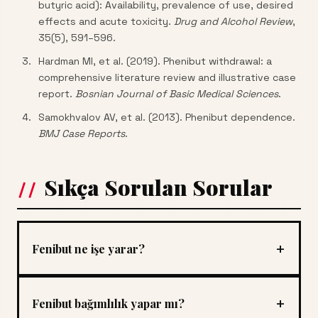
butyric acid): Availability, prevalence of use, desired
effects and acute toxicity.
Drug and Alcohol Review
,
35(5), 591–596.
Hardman MI, et al. (2019). Phenibut withdrawal: a
comprehensive literature review and illustrative case
report.
Bosnian Journal of Basic Medical Sciences
.
Samokhvalov AV, et al. (2013). Phenibut dependence.
BMJ Case Reports
.
Sıkça Sorulan Sorular
+
Fenibut ne işe yarar?
+
Fenibut bağımlılık yapar mı?