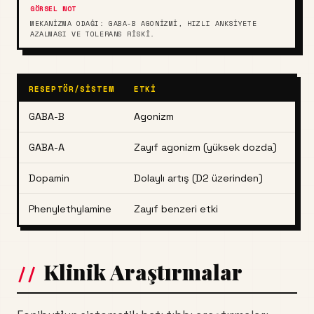
MEKANIZMA ODAĞI: GABA-B AGONIZMI, HIZLI ANKSIYETE
AZALMASI VE TOLERANS RISKI.
RESEPTÖR/SISTEM
ETKI
KLI
GABA-B
Agonizm
Ank
GABA-A
Zayıf agonizm (yüksek dozda)
Sed
Dopamin
Dolaylı artış (D2 üzerinden)
Öfor
Phenylethylamine
Zayıf benzeri etki
Haf
Klinik Araştırmalar