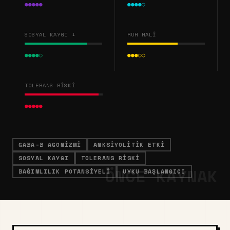
●●●●●
●●●●○
SOSYAL KAYGI ↓
RUH HALI
●●●●○
●●●○○
TOLERANS RISKI
●●●●●
GABA-B AGONIZMI
ANKSIYOLITIK ETKI
SOSYAL KAYGI
TOLERANS RISKI
BAĞIMLILIK POTANSIYELI
UYKU BAŞLANGICI