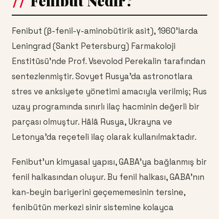
Fenibut Nedir?
Fenibut (β-fenil-γ-aminobütirik asit), 1960'larda
Leningrad (Sankt Petersburg) Farmakoloji
Enstitüsü'nde Prof. Vsevolod Perekalin tarafından
sentezlenmiştir. Sovyet Rusya'da astronotlara
stres ve anksiyete yönetimi amacıyla verilmiş; Rus
uzay programında sınırlı ilaç hacminin değerli bir
parçası olmuştur. Hâlâ Rusya, Ukrayna ve
Letonya'da reçeteli ilaç olarak kullanılmaktadır.
Fenibut'un kimyasal yapısı, GABA'ya bağlanmış bir
fenil halkasından oluşur. Bu fenil halkası, GABA'nın
kan-beyin bariyerini geçememesinin tersine,
fenibütün merkezi sinir sistemine kolayca