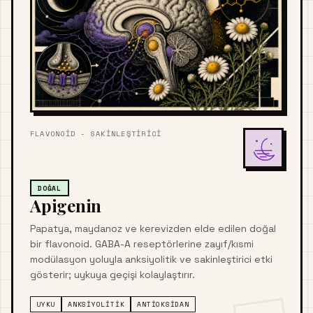
FLAVONOID - SAKINLEŞTIRICI
DOĞAL
Apigenin
Papatya, maydanoz ve kerevizden elde edilen doğal
bir flavonoid. GABA-A reseptörlerine zayıf/kısmi
modülasyon yoluyla anksiyolitik ve sakinleştirici etki
gösterir; uykuya geçişi kolaylaştırır.
UYKU
ANKSIYOLITIK
ANTIOKSIDAN