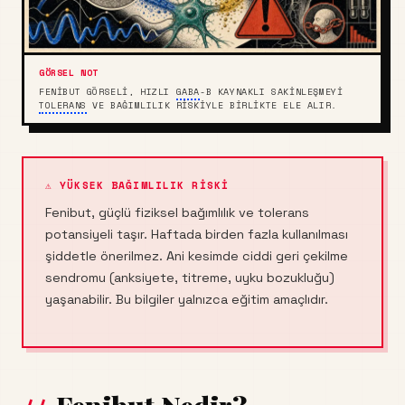
FENIBUT GÖRSELI, HIZLI
GABA
-B KAYNAKLI SAKINLEŞMEYI
TOLERANS
VE BAĞIMLILIK RISKIYLE BIRLIKTE ELE ALIR.
⚠ YÜKSEK BAĞIMLILIK RISKI
Fenibut, güçlü fiziksel bağımlılık ve tolerans
potansiyeli taşır. Haftada birden fazla kullanılması
şiddetle önerilmez. Ani kesimde ciddi geri çekilme
sendromu (anksiyete, titreme, uyku bozukluğu)
yaşanabilir. Bu bilgiler yalnızca eğitim amaçlıdır.