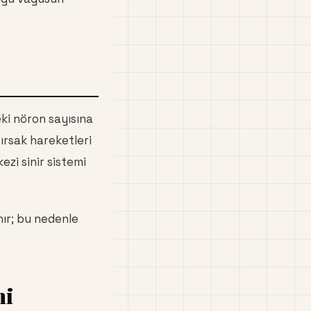
eki nöron sayısına
ğırsak hareketleri
zi sinir sistemi
nır; bu nedenle
mi