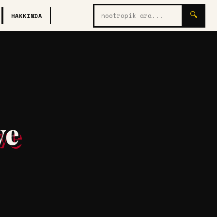
Nootropik
🔍
HAKKINDA
ara
ve