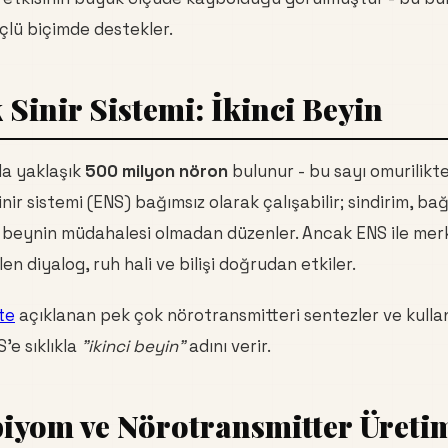
çlü biçimde destekler.
 Sinir Sistemi: İkinci Beyin
da yaklaşık
500 milyon nöron
bulunur - bu sayı omurilikt
inir sistemi (ENS) bağımsız olarak çalışabilir; sindirim, ba
ı beynin müdahalesi olmadan düzenler. Ancak ENS ile merke
en diyalog, ruh hali ve bilişi doğrudan etkiler.
te
açıklanan pek çok nörotransmitteri sentezler ve kulla
'e sıklıkla
"ikinci beyin"
adını verir.
iyom ve Nörotransmitter Üreti