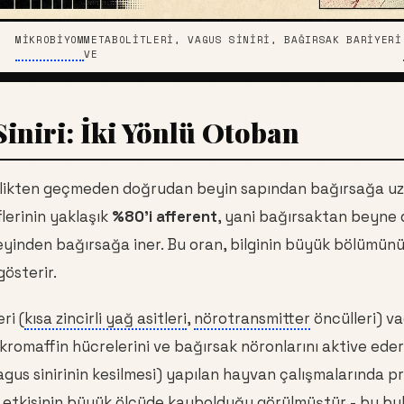
MIKROBIYOM
METABOLITLERI, VAGUS SINIRI, BAĞIRSAK BARIYERI
VE
iniri: İki Yönlü Otoban
urilikten geçmeden doğrudan beyin sapından bağırsağa u
iflerinin yaklaşık
%80'i afferent
, yani bağırsaktan beyne d
eyinden bağırsağa iner. Bu oran, bilginin büyük bölümün
gösterir.
ri (
kısa zincirli yağ asitleri
,
nörotransmitter
öncülleri) va
kromaffin hücrelerini ve bağırsak nöronlarını aktive ede
vagus sinirinin kesilmesi) yapılan hayvan çalışmalarında p
ı etkisinin büyük ölçüde kaybolduğu görülmüştür - bu b