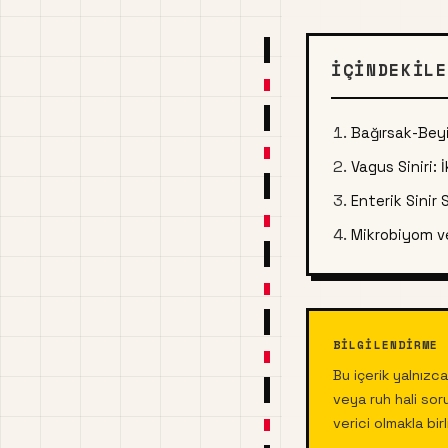
İÇINDEKILE
Bağırsak-Beyi
Vagus Siniri: 
Enterik Sinir 
Mikrobiyom v
BILGILENDIRME
Bu içerik yalnızca
veya ruh hali sor
verici olmakla bi