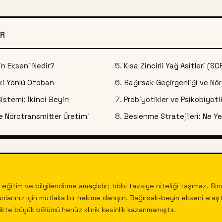
R
n Ekseni Nedir?
Kısa Zincirli Yağ Asitleri (S
İki Yönlü Otoban
Bağırsak Geçirgenliği ve N
Sistemi: İkinci Beyin
Probiyotikler ve Psikobiyoti
e Nörotransmitter Üretimi
Beslenme Stratejileri: Ne Y
 eğitim ve bilgilendirme amaçlıdır; tıbbi tavsiye niteliği taşımaz. Sin
unlarınız için mutlaka bir hekime danışın. Bağırsak-beyin ekseni araş
rlikte büyük bölümü henüz klinik kesinlik kazanmamıştır.