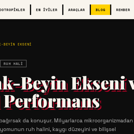
OOTROPIKLER
EN İYILER
ARAÇLAR
BLOG
REHBER
K-BEYIN EKSENI
RUH HALI
k-Beyin Ekseni 
l Performans
a bağırsak da konuşur. Milyarlarca mikroorganizmadan
yomunun ruh halini, kaygı düzeyini ve bilişsel