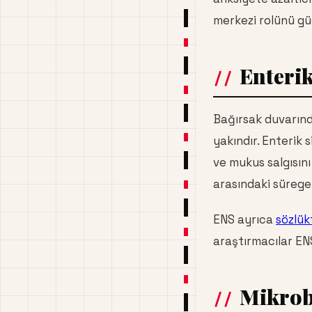
merkezi rolünü gü
Enterik
Bağırsak duvarın
yakındır. Enterik s
ve mukus salgısın
arasındaki süregel
ENS ayrıca
sözlük
araştırmacılar ENS
Mikrob