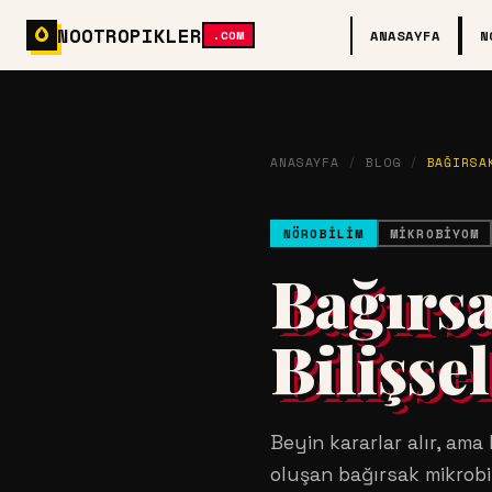
NOOTROPIKLER
ANASAYFA
N
.COM
ANASAYFA
/
BLOG
/
BAĞIRSA
NÖROBILIM
MIKROBIYOM
Bağırsa
Bilişse
Beyin kararlar alır, am
oluşan bağırsak mikrobi