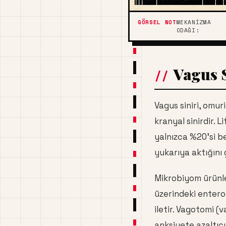
MEKANIZMA
ODAĞI:
Vagus S
Vagus siniri, om
kranyal sinirdir. L
yalnızca %20'si b
yukarıya aktığını 
Mikrobiyom ürünle
üzerindeki entero
iletir. Vagotomi (
anksiyete azaltıc