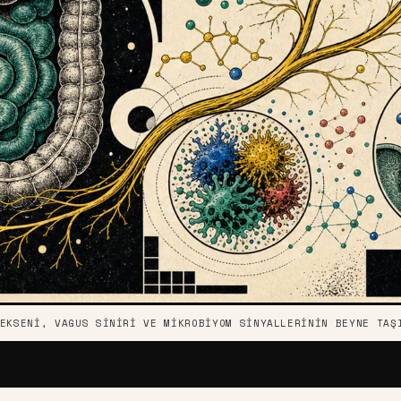
EKSENI, VAGUS SINIRI VE MIKROBIYOM SINYALLERININ BEYNE TAŞ