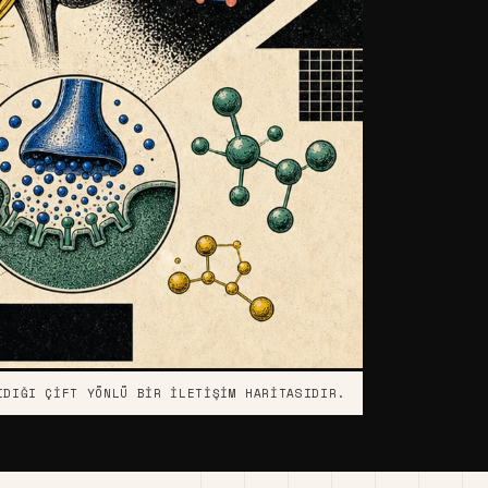
IDIĞI ÇIFT YÖNLÜ BIR ILETIŞIM HARITASIDIR.