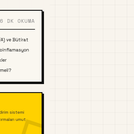
6 DK OKUMA
CFA) ve Bütirat
öroinflamasyon
kler
emeli?
dirim sistemi
tırmaları umut