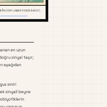
NÖROINFLAMASYON
DENGESI.
zanan en uzun
oğru sinyal taşır;
ün aşağıdan
gus siniri
rek sinyali beyne
robiyotiklerin
ulgu vagusun