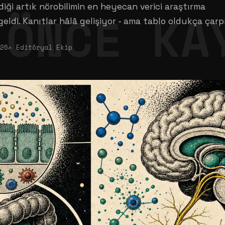
iği artık nörobilimin en heyecan verici araştırma
geldi. Kanıtlar hâlâ gelişiyor - ama tablo oldukça çarpı
026
✍ Editöryal Ekip